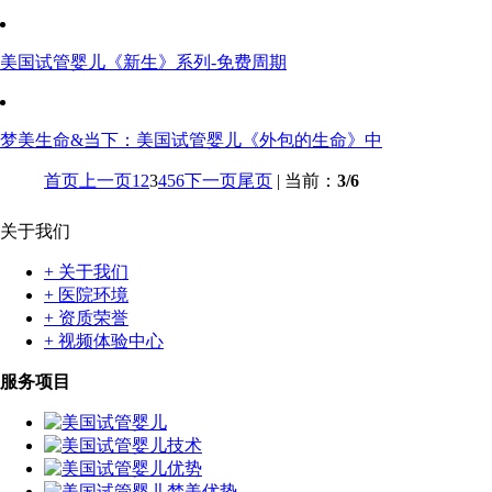
美国试管婴儿《新生》系列-免费周期
梦美生命&当下：美国试管婴儿《外包的生命》中
首页
上一页
1
2
3
4
5
6
下一页
尾页
| 当前：
3/6
关于我们
+ 关于我们
+ 医院环境
+ 资质荣誉
+ 视频体验中心
服务项目