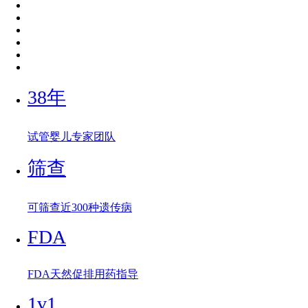
38年
试管婴儿专家团队
筛查
可筛查近300种遗传病
FDA
FDA天然促排用药指导
1v1