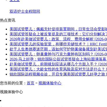
双语护士全程陪同
热点资讯
美国试管婴儿：佩戴无针促排装置期间，日常生活会受影响吗？ [2
美国试管答疑会上被反复提及的三项技术：它们分别解决了什么问题
2026年赴美做试管婴儿：政策、流程、费用全解析 [2026-08-
美国试管婴儿的实验室里，有哪些关键技术？｜HRC Fertility [2
处于人生奥德赛迷茫期，该如何守护卵巢储备规划赴美试管婴儿？ [
美国试管婴儿：卵巢囊肿与巧克力囊肿有区别吗？ [2026-08-
2026·马上好孕：锦欣国际公益试管答疑会上海站圆满落幕 [202
赴美做试管婴儿，前期规划应该从哪几个方面入手？ [2026-08
美国试管婴儿：大龄女性的生育风险及应对方法是什么？ [2026
锦欣国际远程视频会诊，开启专属美国试管婴儿好孕之旅 [2026
您当前的位置：
首页
>
视频体验中心
视频体验中心