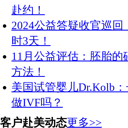
赴约！
2024公益答疑收官巡回
时3天！
11月公益评估：胚胎
方法！
美国试管婴儿Dr.Kol
做IVF吗？
客户赴美动态
更多>>