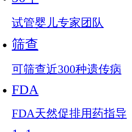
试管婴儿专家团队
筛查
可筛查近300种遗传病
FDA
FDA天然促排用药指导