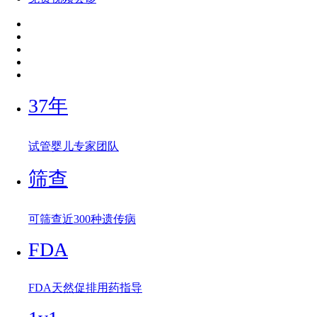
37年
试管婴儿专家团队
筛查
可筛查近300种遗传病
FDA
FDA天然促排用药指导