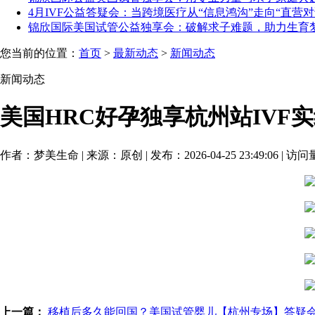
4月IVF公益答疑会：当跨境医疗从“信息鸿沟”走向“直营对话”[20
锦欣国际美国试管公益独享会：破解求子难题，助力生育梦想[20
您当前的位置：
首页
>
最新动态
>
新闻动态
新闻动态
美国HRC好孕独享杭州站IVF实
作者：梦美生命 | 来源：原创 | 发布：2026-04-25 23:49:06 | 访
上一篇：
移植后多久能回国？美国试管婴儿【杭州专场】答疑会