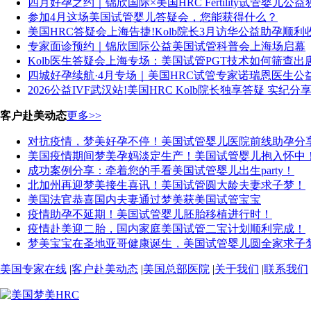
四月好孕之约｜锦欣国际×美国HRC Fertility试管婴儿公
参加4月这场美国试管婴儿答疑会，您能获得什么？
美国HRC答疑会上海告捷!Kolb院长3月访华公益助孕顺
专家面诊预约｜锦欣国际公益美国试管科普会上海场启幕
Kolb医生答疑会上海专场：美国试管PGT技术如何筛查出
四城好孕续航·4月专场｜美国HRC试管专家诺瑞恩医生公益
2026公益IVF武汉站!美国HRC Kolb院长独享答疑 实纪分
客户赴美动态
更多>>
对抗疫情，梦美好孕不停！美国试管婴儿医院前线助孕分
美国疫情期间梦美孕妈淡定生产！美国试管婴儿抱入怀中
成功案例分享：牵着您的手看美国试管婴儿出生party！
北加州再迎梦美接生喜讯！美国试管圆大龄夫妻求子梦！
美国法官恭喜国内夫妻通过梦美获美国试管宝宝
疫情助孕不延期！美国试管婴儿胚胎移植进行时！
疫情赴美迎二胎，国内家庭美国试管二宝计划顺利完成！
梦美宝宝在圣地亚哥健康诞生，美国试管婴儿圆全家求子
美国专家在线
|
客户赴美动态
|
美国总部医院
|
关于我们
|
联系我们