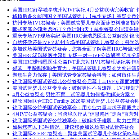
美国HRC好孕独享杭州站IVF实纪 4月公益联动完美收官!
移植后多久能回国？美国试管婴儿【杭州专场】答疑会倒
杭州专场1V1答疑会：美国试管婴儿专家面诊资料准备指
哪些家庭必须考虑PGT？倒计时3天！杭州答疑会理清关
重庆专场IVF现场实纪!美国HRC诺瑞恩医生公益解惑!|锦
自然怀孕还是IVF？杭州专场美国试管婴儿答疑会：科学
参加这场美国试管答疑会，您将全面了解美国HRC与锦欣
美国HRC诺瑞恩医生深圳专场一对一IVF公益解惑 纪实分
美国HRC诺瑞恩医生公益IVF北京站!1V1答疑现场纪实|锦
邻苯二甲酸酯影响生育力，美国试管婴儿答疑会为您讲清
聚焦生育力保存｜美国试管专家答疑会科普：如何留住生
锦欣国际美国试管婴儿公益答疑会启幕｜与IVF专家面对
美国试管婴儿公益专享会：破解男性不育难题，1V1规划
4月公益答疑会|男性不育，试管婴儿如何提供解决方案？
锦欣国际联合HRC Fertility 2026美国试管婴儿公益答疑
锦欣国际公益美国试管独享会：用专业力量与求子家庭共
4月IVF公益答疑会：当跨境医疗从“信息鸿沟”走向“直营对
锦欣国际美国试管公益独享会：破解求子难题，助力生育
如果您有以下3种情况，建议您参加这场美国试管答疑会
锦欣国际& HRC答疑会：聚焦美国试管婴儿个体化策略与