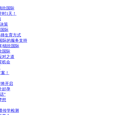
|锦欣国际
计时1天！
南
键决策
欣国际
选择生育方式
国际的服务支持
享|锦欣国际
欣国际
应对之道
育机会
面
方案！
会即将开启
赴好孕
话”
梦想
遗传学检测