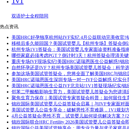
1v1
双语护士全程陪同
热点资讯
美国HRC好孕独享杭州站IVF实纪 4月公益联动完美收官!|锦欣国际
移植后多久能回国？美国试管婴儿【杭州专场】答疑会倒计时1天！
杭州专场1V1答疑会：美国试管婴儿专家面诊资料准备指南[2026
哪些家庭必须考虑PGT？倒计时3天！杭州答疑会理清关键决策[2
重庆专场IVF现场实纪!美国HRC诺瑞恩医生公益解惑!|锦欣国际[2
自然怀孕还是IVF？杭州专场美国试管婴儿答疑会：科学选择生育方
参加这场美国试管答疑会，您将全面了解美国HRC与锦欣国际的服
美国HRC诺瑞恩医生深圳专场一对一IVF公益解惑 纪实分享|锦欣国
美国HRC诺瑞恩医生公益IVF北京站!1V1答疑现场纪实|锦欣国际[
邻苯二甲酸酯影响生育力，美国试管婴儿答疑会为您讲清应对之道[
聚焦生育力保存｜美国试管专家答疑会科普：如何留住生育机会[2
锦欣国际美国试管婴儿公益答疑会启幕｜与IVF专家面对面[2026
美国试管婴儿公益专享会：破解男性不育难题，1V1规划方案！[2
4月公益答疑会|男性不育，试管婴儿如何提供解决方案？[2026-
锦欣国际联合HRC Fertility 2026美国试管婴儿公益答疑会即将开
锦欣国际公益美国试管独享会：用专业力量与求子家庭共赴好孕[2