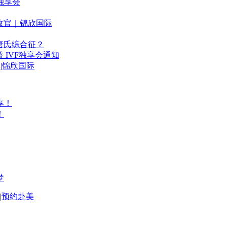
益独享会
利收官｜锦欣国际
唐氏综合征？
 IVF独享会通知
享|锦欣国际
享！
！
梦
|
预约赴美