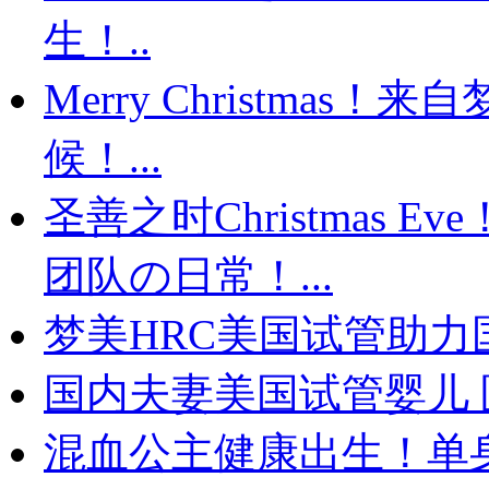
生！..
Merry Christma
候！...
圣善之时Christmas
团队の日常！...
梦美HRC美国试管助力国
国内夫妻美国试管婴儿 
混血公主健康出生！单身