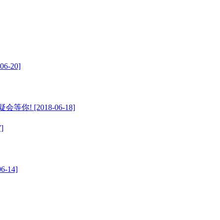
-20]
! [2018-06-18]
]
14]