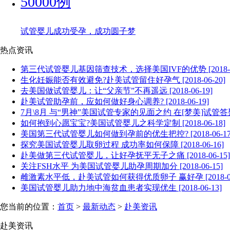
50000例
试管婴儿成功受孕，成功圆子梦
热点资讯
第三代试管婴儿基因筛查技术，选择美国IVF的优势 [2018-06
生化妊娠能否有效避免?赴美试管留住好孕气 [2018-06-20]
去美国做试管婴儿：让“父亲节”不再遥远 [2018-06-19]
赴美试管助孕前，应如何做好身心调养? [2018-06-19]
7月\8月 与“男神”美国试管专家的见面之约 在[梦美]试管答疑会等你
如何抱到心愿宝宝?美国试管婴儿之科学定制 [2018-06-18]
美国第三代试管婴儿如何做到孕前的优生把控? [2018-06-17
探究美国试管婴儿取卵过程 成功率如何保障 [2018-06-16]
赴美做第三代试管婴儿，让好孕抚平无子之痛 [2018-06-15]
关注FSH水平 为美国试管婴儿助孕周期加分 [2018-06-15]
雌激素水平低，赴美试管如何获得优质卵子 赢好孕 [2018-06-
美国试管婴儿助力地中海贫血患者实现优生 [2018-06-13]
您当前的位置：
首页
>
最新动态
>
赴美资讯
赴美资讯