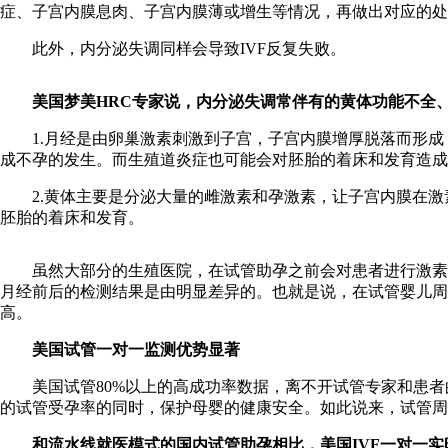
症、子宫内膜息肉、子宫内膜薄或增生等情况，再做出对应的处
此外，内分泌失调同样会导致IVF反复失败。
美国梦美HRC专家说，内分泌失调常伴有的黄体功能不全
1.月经是由卵巢激素刺激到子宫，子宫内膜增厚脱落而形成
成不孕的发生。而生殖道炎症也可能会对胚胎的着床和发育造成
2.黄体主要是分泌大量的雌激素和孕激素，让子宫内膜在激
胚胎的着床和发育。
虽然大部分的生殖医院，在试管助孕之前会对患者进行激素六
月经前后的检测结果是由明显差异的。也就是说，在试管婴儿
高。
美国试管一对一监测优势显著
美国试管80%以上的高成功率数据，离不开试管专家和患者
的试管受孕率的同时，保护母婴的健康安全。如此说来，试管周
和流水线就医模式的国内试管助孕相比，美国IVF一对一