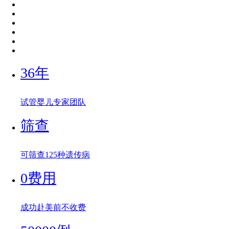
36年
试管婴儿专家团队
筛查
可筛查125种遗传病
0费用
成功赴美前不收费