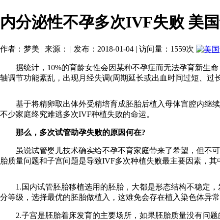
内分泌性不孕多次IVF失败 美
作者：梦美 | 来源： | 发布：2018-01-04 | 访问量：1559次
据统计，10%的育龄女性会因某种不孕症而无法孕育新生命，
轴调节功能紊乱，出现月经失调(周期延长或出血时间过短、过
基于将精卵取出体外受精培育成胚胎后植入母体宫腔内继续生
不少家庭终究难逃多次IVF种植失败的命运。
那么，多次试管助孕失败的原因何在?
虽说试管婴儿技术确实给不孕不育家庭带来了希望，但不可否定
胎质量问题和子宫问题是导致IVF多次种植失败最主要因素，其中
1.国内试管胚胎移植选用的胚胎，大都是形态结构不稳定，
分等级，选择最优的胚胎做植入，这难免会存在植入染色体异常
2.子宫是胚胎着床发育的主要场所，如果胚胎质量没有问题