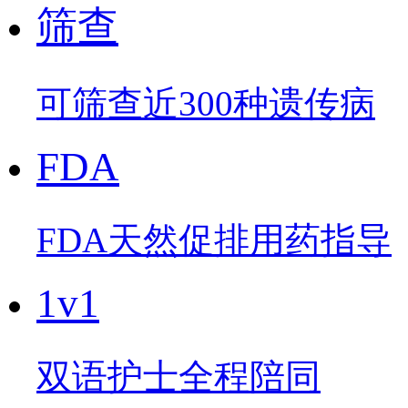
筛查
可筛查近300种遗传病
FDA
FDA天然促排用药指导
1v1
双语护士全程陪同