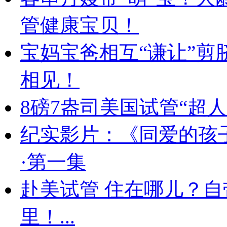
管健康宝贝！
宝妈宝爸相互“谦让”剪
相见！
8磅7盎司美国试管“超人
纪实影片：《同爱的孩
·第一集
赴美试管 住在哪儿？自
里！...