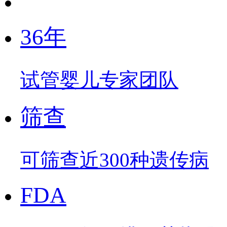
36年
试管婴儿专家团队
筛查
可筛查近300种遗传病
FDA