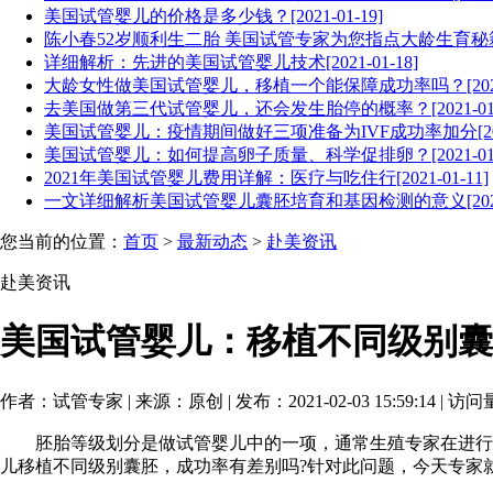
美国试管婴儿的价格是多少钱？[2021-01-19]
陈小春52岁顺利生二胎 美国试管专家为您指点大龄生育秘籍[202
详细解析：先进的美国试管婴儿技术[2021-01-18]
大龄女性做美国试管婴儿，移植一个能保障成功率吗？[2021-0
去美国做第三代试管婴儿，还会发生胎停的概率？[2021-01-
美国试管婴儿：疫情期间做好三项准备为IVF成功率加分[2021-
美国试管婴儿：如何提高卵子质量、科学促排卵？[2021-01-
2021年美国试管婴儿费用详解：医疗与吃住行[2021-01-11]
一文详细解析美国试管婴儿囊胚培育和基因检测的意义[2021-0
您当前的位置：
首页
>
最新动态
>
赴美资讯
赴美资讯
美国试管婴儿：移植不同级别囊
作者：试管专家 | 来源：原创 | 发布：2021-02-03 15:59:14 | 访
胚胎等级划分是做试管婴儿中的一项，通常生殖专家在进行囊
儿移植不同级别囊胚，成功率有差别吗?针对此问题，今天专家