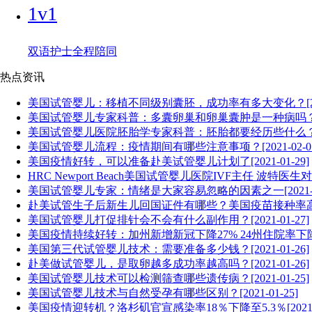
1v1
双语护士全程陪同
热点资讯
美国试管婴儿：移植不同级别囊胚，成功率有多大变化？[2021-
美国试管婴儿专家科普：多囊卵巢和卵巢囊肿是一种病吗？[2021
美国试管婴儿医院胚胎学专家科普：胚胎都要经历些什么？[2021
美国试管婴儿流程：疫情期间有哪些注意事项？[2021-02-01
美国疫情好转，可以准备赴美试管婴儿计划了[2021-01-29]
HRC Newport Beach美国试管婴儿医院IVF主任 波特医生对您说
美国试管婴儿专家：情绪是大家容易忽略的因素之一[2021-01
赴美试管生子后新生儿回国证件有哪些？美国疫苗接种率高吗？[2
美国试管婴儿打促排针会不会有什么副作用？[2021-01-27]
美国疫情持续好转：加州新增新冠下降27% 24州住院率下降10%[
美国第三代试管婴儿技术：需要准备多少钱？[2021-01-26]
赴美做试管婴儿，是取卵越多成功率越高吗？[2021-01-26]
美国试管婴儿技术可以检测筛查哪些遗传病？[2021-01-25]
美国试管婴儿技术与自然受孕有哪些区别？[2021-01-25]
美国疫情迎转机？洛杉矶官宣感染率18％下降至5.3％[2021-01