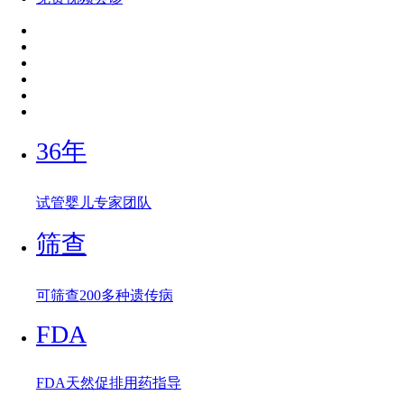
36年
试管婴儿专家团队
筛查
可筛查200多种遗传病
FDA
FDA天然促排用药指导