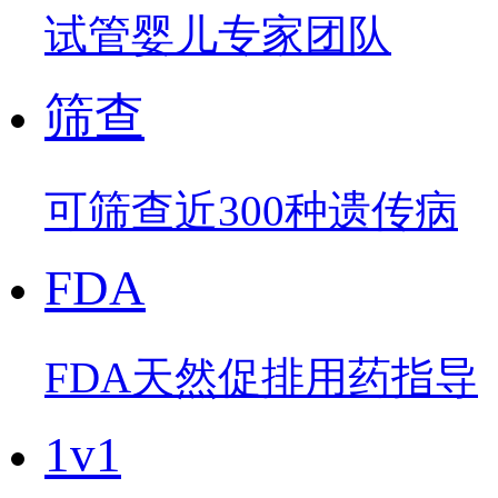
试管婴儿专家团队
筛查
可筛查近300种遗传病
FDA
FDA天然促排用药指导
1v1