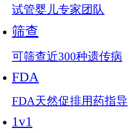
试管婴儿专家团队
筛查
可筛查近300种遗传病
FDA
FDA天然促排用药指导
1v1