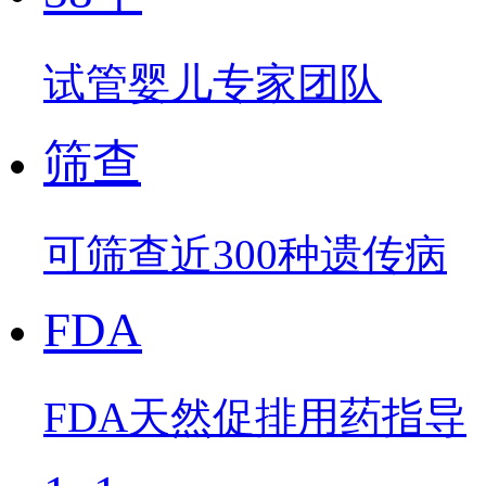
试管婴儿专家团队
筛查
可筛查近300种遗传病
FDA
FDA天然促排用药指导