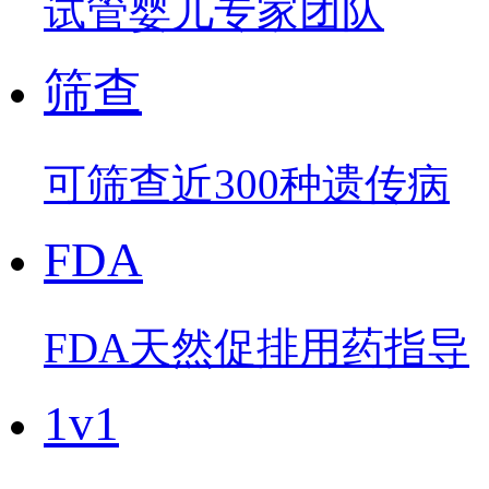
试管婴儿专家团队
筛查
可筛查近300种遗传病
FDA
FDA天然促排用药指导
1v1