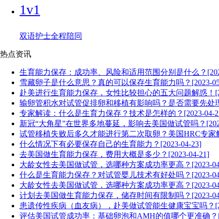
1v1
双语护士全程陪同
热点资讯
生育能力保存：成功率、风险和适用范围分别是什么？[2023-0
雪藏卵子是什么意思？真的可以保存生育能力吗？[2023-05-
赴美进行生育能力保存，女性比较担心的五大问题解惑！[2023-
输卵管积水对试管促排卵和移植有影响吗？是否需要先处理？[20
专家解读：什么是生育力保存？技术是怎样的？[2023-04-27
新冠“大角星”在世界多地蔓延，影响去美国做试管吗？[2023-0
试管移植失败后多久才能进行第二次取卵？美国HRC专家解答！[2
什么情况下有必要保存自己的生育能力？[2023-04-23]
去美国做生育能力保存，费用大概是多少？[2023-04-21]
大龄女性去美国做试管，选哪种方案成功率更高？[2023-04-
什么是生育能力保存？对试管婴儿技术有好处吗？[2023-04-
大龄女性去美国做试管，选哪种方案成功率更高？[2023-04-
计划去美国做生育能力保存，储存时间有限制吗？[2023-04-
患遗传性疾病（血友病），赴美做试管能生健康宝宝吗？[2023-
评估美国试管成功率：基础卵泡和AMH的值哪个更准确？[2023