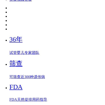
36年
试管婴儿专家团队
筛查
可筛查近300种遗传病
FDA
FDA天然促排用药指导