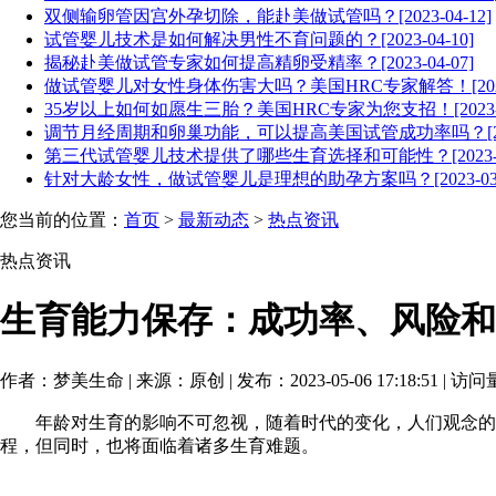
双侧输卵管因宫外孕切除，能赴美做试管吗？[2023-04-12]
试管婴儿技术是如何解决男性不育问题的？[2023-04-10]
揭秘赴美做试管专家如何提高精卵受精率？[2023-04-07]
做试管婴儿对女性身体伤害大吗？美国HRC专家解答！[2023-0
35岁以上如何如愿生三胎？美国HRC专家为您支招！[2023-04
调节月经周期和卵巢功能，可以提高美国试管成功率吗？[2023-
第三代试管婴儿技术提供了哪些生育选择和可能性？[2023-03
针对大龄女性，做试管婴儿是理想的助孕方案吗？[2023-03-
您当前的位置：
首页
>
最新动态
>
热点资讯
热点资讯
生育能力保存：成功率、风险和
作者：梦美生命 | 来源：原创 | 发布：2023-05-06 17:18:51 | 访
年龄对生育的影响不可忽视，随着时代的变化，人们观念的改变
程，但同时，也将面临着诸多生育难题。