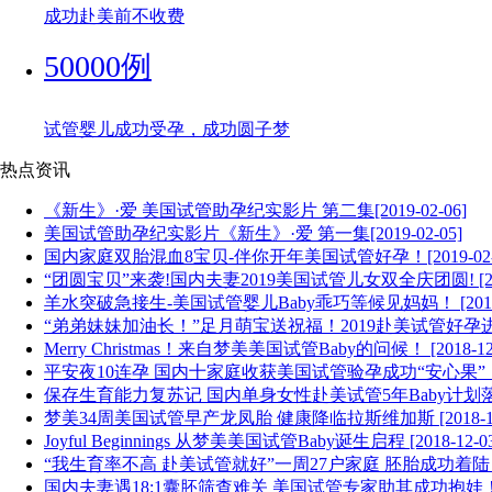
成功赴美前不收费
50000例
试管婴儿成功受孕，成功圆子梦
热点资讯
《新生》·爱 美国试管助孕纪实影片 第二集[2019-02-06]
美国试管助孕纪实影片《新生》·爱 第一集[2019-02-05]
国内家庭双胎混血8宝贝-伴你开年美国试管好孕！[2019-02-
“团圆宝贝”来袭!国内夫妻2019美国试管儿女双全庆团圆! [2019
羊水突破急接生-美国试管婴儿Baby乖巧等候见妈妈！ [2019-0
“弟弟妹妹加油长！”足月萌宝送祝福！2019赴美试管好孕进行时 [
Merry Christmas！来自梦美美国试管Baby的问候！ [2018-12-
平安夜10连孕 国内十家庭收获美国试管验孕成功“安心果”！[201
保存生育能力复苏记 国内单身女性赴美试管5年Baby计划落成！[2
梦美34周美国试管早产龙凤胎 健康降临拉斯维加斯 [2018-12-
Joyful Beginnings 从梦美美国试管Baby诞生启程 [2018-12-03
“我生育率不高 赴美试管就好”一周27户家庭 胚胎成功着陆！[20
国内夫妻遇18:1囊胚筛查难关 美国试管专家助其成功抱娃！ [201