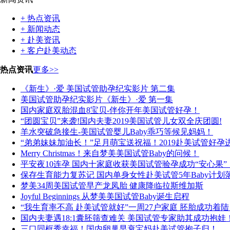
+ 热点资讯
+ 新闻动态
+ 赴美资讯
+ 客户赴美动态
热点资讯
更多>>
《新生》·爱 美国试管助孕纪实影片 第二集
美国试管助孕纪实影片《新生》·爱 第一集
国内家庭双胎混血8宝贝-伴你开年美国试管好孕！
“团圆宝贝”来袭!国内夫妻2019美国试管儿女双全庆团圆!
羊水突破急接生-美国试管婴儿Baby乖巧等候见妈妈！
“弟弟妹妹加油长！”足月萌宝送祝福！2019赴美试管好孕
Merry Christmas！来自梦美美国试管Baby的问候！
平安夜10连孕 国内十家庭收获美国试管验孕成功“安心果”
保存生育能力复苏记 国内单身女性赴美试管5年Baby计划
梦美34周美国试管早产龙凤胎 健康降临拉斯维加斯
Joyful Beginnings 从梦美美国试管Baby诞生启程
“我生育率不高 赴美试管就好”一周27户家庭 胚胎成功着陆
国内夫妻遇18:1囊胚筛查难关 美国试管专家助其成功抱娃
三口同框秀幸福！国内卵巢早衰宝妈赴美试管抱子归！