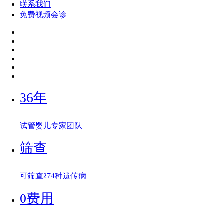
联系我们
免费视频会诊
36年
试管婴儿专家团队
筛查
可筛查274种遗传病
0费用