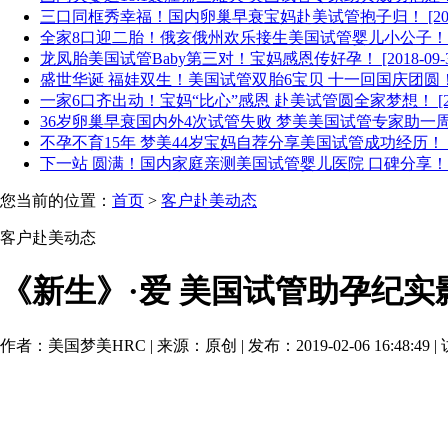
三口同框秀幸福！国内卵巢早衰宝妈赴美试管抱子归！ [2018-
全家8口迎二胎！俄亥俄州欢乐接生美国试管婴儿小公子！[2018
龙凤胎美国试管Baby第三对！宝妈感恩传好孕！ [2018-09-3
盛世华诞 福娃双生！美国试管双胎6宝贝 十一回国庆团圆！[201
一家6口齐出动！宝妈“比心”感恩 赴美试管圆全家梦想！ [2018
36岁卵巢早衰国内外4次试管失败 梦美美国试管专家助一周期获爱
不孕不育15年 梦美44岁宝妈自荐分享美国试管成功经历！ [2018
下一站 圆满！国内家庭亲测美国试管婴儿医院 口碑分享！ [201
您当前的位置：
首页
>
客户赴美动态
客户赴美动态
《新生》·爱 美国试管助孕纪实
作者：美国梦美HRC | 来源：原创 | 发布：2019-02-06 16:48:49 