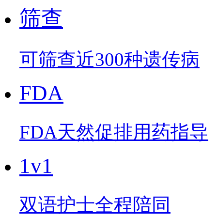
筛查
可筛查近300种遗传病
FDA
FDA天然促排用药指导
1v1
双语护士全程陪同