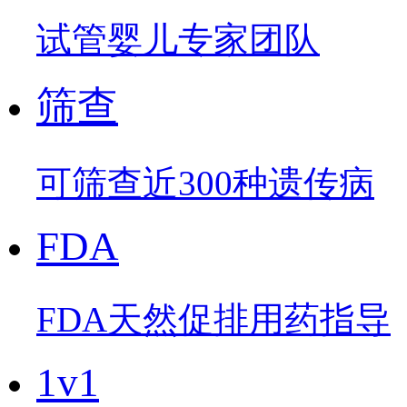
试管婴儿专家团队
筛查
可筛查近300种遗传病
FDA
FDA天然促排用药指导
1v1