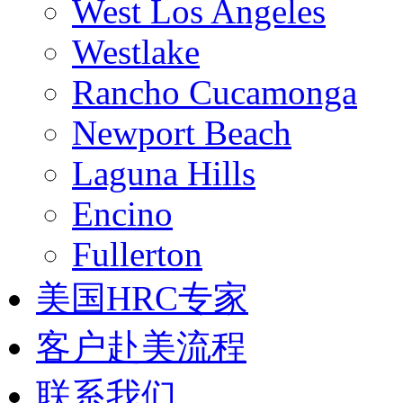
West Los Angeles
Westlake
Rancho Cucamonga
Newport Beach
Laguna Hills
Encino
Fullerton
美国HRC专家
客户赴美流程
联系我们