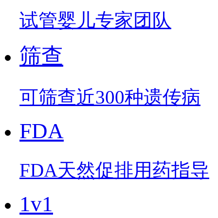
试管婴儿专家团队
筛查
可筛查近300种遗传病
FDA
FDA天然促排用药指导
1v1