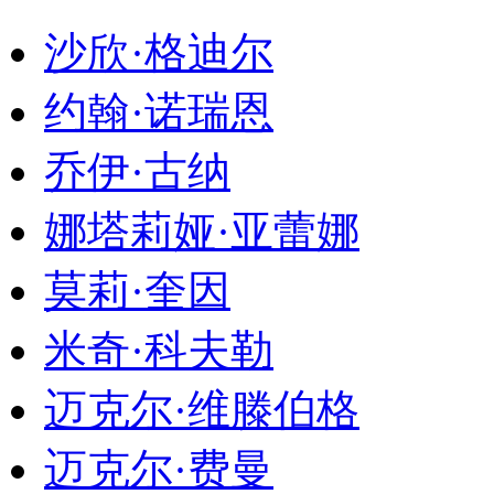
沙欣·格迪尔
约翰·诺瑞恩
乔伊·古纳
娜塔莉娅·亚蕾娜
莫莉·奎因
米奇·科夫勒
迈克尔·维滕伯格
迈克尔·费曼