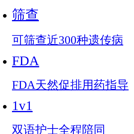
筛查
可筛查近300种遗传病
FDA
FDA天然促排用药指导
1v1
双语护士全程陪同