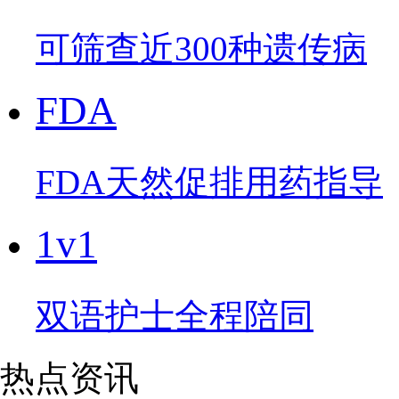
可筛查近300种遗传病
FDA
FDA天然促排用药指导
1v1
双语护士全程陪同
热点资讯